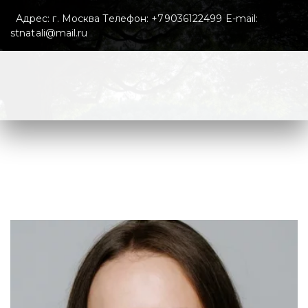
  Адрес: г. Москва Телефон: +79036122499 E-mail: 
stnatali@mail.ru