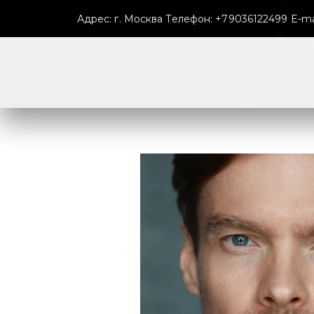
  Адрес: г. Москва Телефон: +79036122499 E-mai