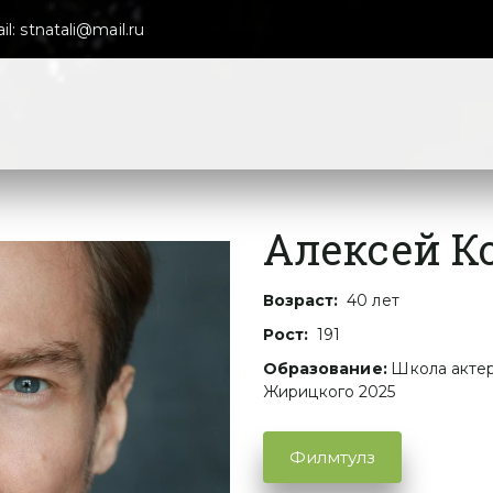
l: stnatali@mail.ru
Алексей К
Возраст:
  40 лет
Рост:
  191
Образование: 
Школа актер
Жирицкого 2025
Филмтулз