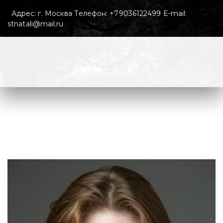
  Адрес: г. Москва Телефон: +79036122499 E-mail: 
stnatali@mail.ru